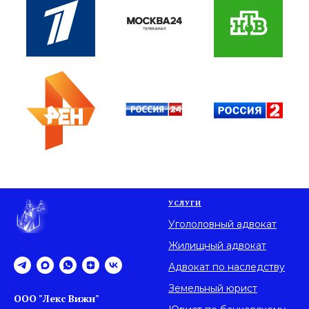
УСЛУГИ
Угололовный адвокат
Жилищный адвокат
Адвокат по наследству
Земельный юрист
ООО "Лекс Вижн"