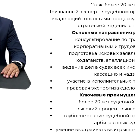
Стаж: более 20 ле
Признанный эксперт в судебном пр
владеющий тонкостями процессуа
стратегией ведения сп
Основные направления 
консультирование по г
корпоративным и трудо
подготовка исковых заявле
ходатайств, апелляцион
ведение дел в судах всех ин
кассацию и надз
участие в исполнительных 
правовая экспертиза сдело
Ключевые преимущес
более 20 лет судебной
высокий процент выигр
глубокое знание судебной п
арбитражных су
умение выстраивать выигрышн