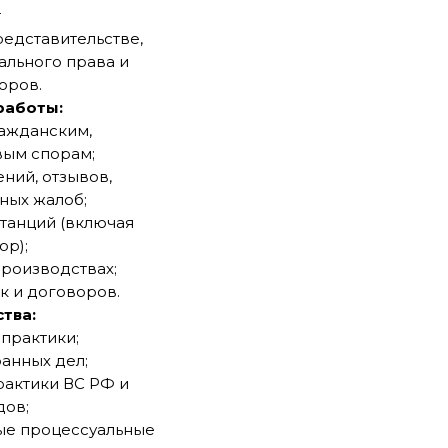
т
едставительстве,
льного права и
оров.
работы:
ражданским,
вым спорам;
ний, отзывов,
ных жалоб;
станций (включая
ор);
производствах;
к и договоров.
тва:
 практики;
анных дел;
рактики ВС РФ и
дов;
ые процессуальные