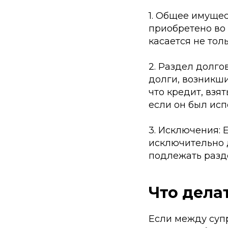
1. Общее имущес
приобретено во 
касается не тол
2. Раздел долго
долги, возникши
что кредит, взя
если он был исп
3. Исключения: 
исключительно д
подлежать разде
Что дела
Если между суп