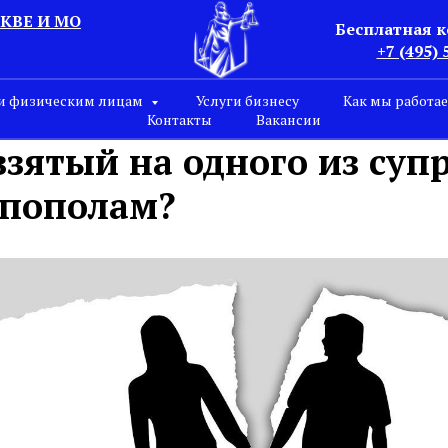
КВЕ И МО
Бесплатная 
+7 (495) 
и физическим лицам
Услуги бизнесу
Как мы работа
Контакты
Вакансии
взятый на одного из суп
 пополам?