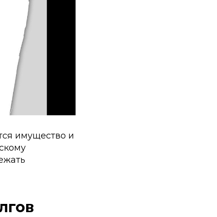
тся имущество и
йскому
лежать
лгов