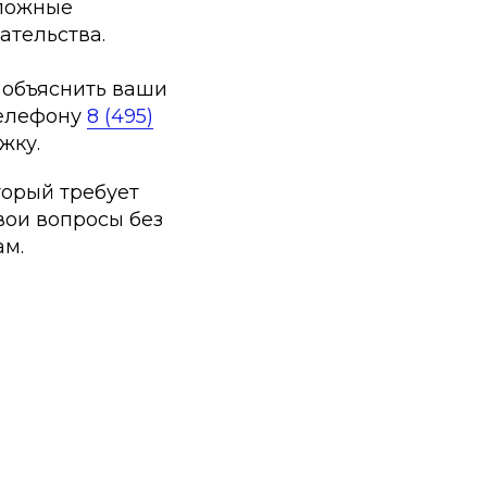
Сложные
ательства.
 объяснить ваши
телефону
8 (495)
жку.
торый требует
вои вопросы без
ам.