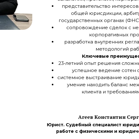
представительство интересов 
общей юрисдикции, арбит
государственных органах (ФНС,
сопровождение сделок с н
корпоративных про
разработка внутренних регла
методологий раб
Ключевые преимущес
23‑летний опыт решения сложны
успешное ведение сотен 
системное выстраивание юриди
умение находить баланс ме
клиента и требованиям
Агеев Константин Сер
Юрист. Судебный специалист юриди
работе с физическими и юридич