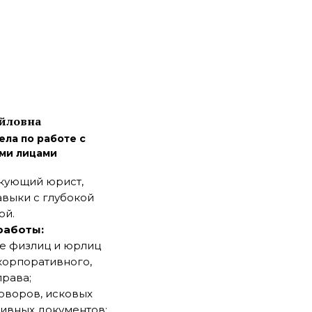
йловна
ла по работе с
ми лицами
кующий юрист,
выки с глубокой
ой.
работы:
е физлиц и юрлиц
корпоративного,
рава;
оворов, исковых
тивных документов;