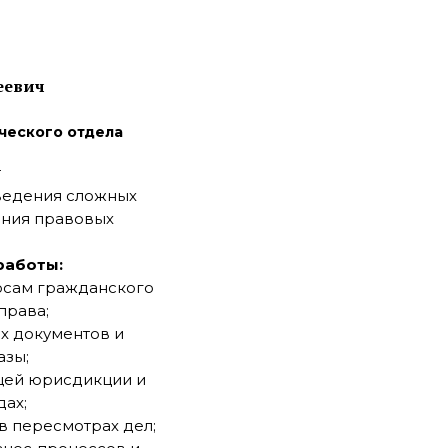
еевич
ческого отдела
т
ведения сложных
ения правовых
работы:
осам гражданского
права;
х документов и
азы;
бщей юрисдикции и
ах;
в пересмотрах дел;