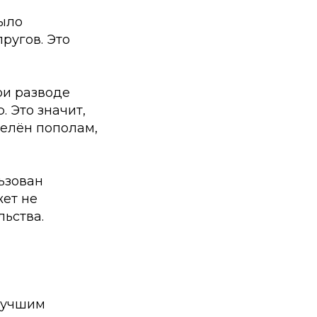
было
ругов. Это
при разводе
 Это значит,
делён пополам,
ьзован
жет не
льства.
 лучшим