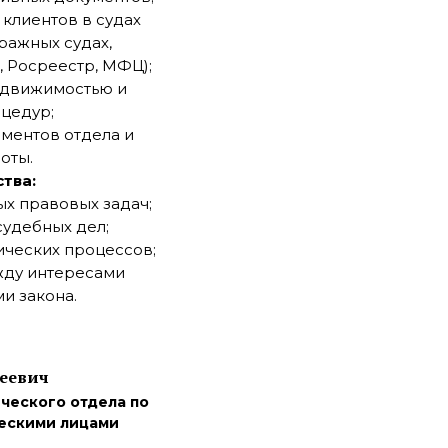
клиентов в судах
ражных судах,
 Росреестр, МФЦ);
едвижимостью и
цедур;
ментов отдела и
оты.
тва:
х правовых задач;
судебных дел;
ческих процессов;
жду интересами
и закона.
геевич
ческого отдела по
ескими лицами